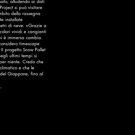
ato, alludendo ai dati
Project si può visitare
mbito della rassegna
e installate
etri di neve. «Grazie a
 colori vividi e cangianti
 cui è immersa cambia.
a considero timescape
 II progetto Snow Pallet
gli ultimi tempi si
 per niente. Credo che
climatico e che le
del Giappone, fino al
-