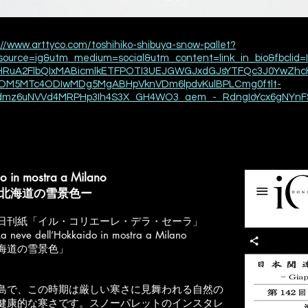
://www.arttyco.com/toshihiko-shibuya-snow-pallet?
ource=ig&utm_medium=social&utm_content=link_in_bio&fbclid
eHRuA2FlbQIxMABicmlkETFPOTI3UEJGWGJxdGJsYTFQc3J0YwZ
MDM5MTc4ODIwMDg5MgABHpVknVDm6lpdvKulBPLCmg0ftlt-
mz6uNVVd4MRPHp3Ih4S3X_GH4WO3_aem_-_RdngIoYcx6gNYn
o in mostra a Milano
北海道の雪景色ー
日刊紙「イル・コリエーレ・デラ・セーラ」
La neve dell’Hokkaido in mostra a Milano
海道の雪景色」
島で、この時期は厳しい寒さに
見舞われる
自然の
健康的な寒さです。
スノーパレット
のインスタレ