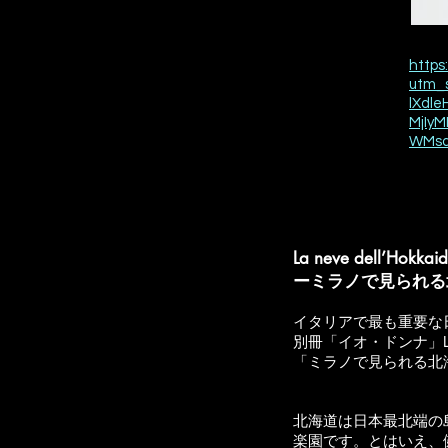
https
utm_s
lXdl
MjIy
WMsd
La neve dell’Hokkaid
ーミラノで見られる
イタリアで最も重要な
別冊
「イオ・ドンナ」
「ミラノで見られる北
北海道は日本最北端の
楽園です。とはいえ、