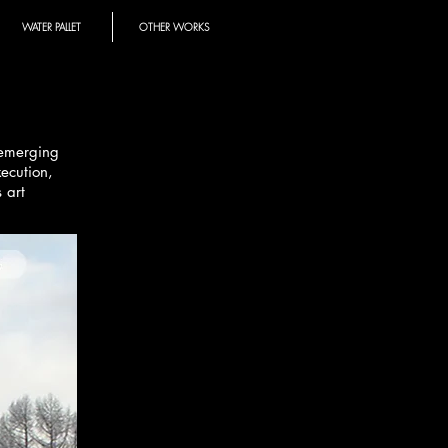
WATER PALLET
OTHER WORKS
 emerging
xecution,
 art