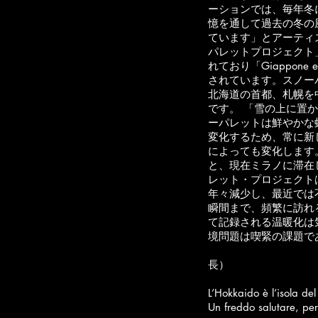
ーションでは、毎年冬
憶を通して過去の冬の
ています」とアーテ
ィ
パレットプロ
ジェクト
れてお
り
「Giappone 
さ
れ
ています。
スノー
北海道の首都、
札幌を
です。
「雪の上に置か
ー
パレットは鮮やかな
変化するため、常に新
によっても変化します
と、現在ミラノに滞在
レット・プロジェクトは
年々減少し、最近では
瞬間まで、頻繁に訪れ
て
記録される温暖化は
境問題は喫緊の課題で
シモネッタ/
長）
L’Hokkaido è l’isola de
Un freddo salutare, per