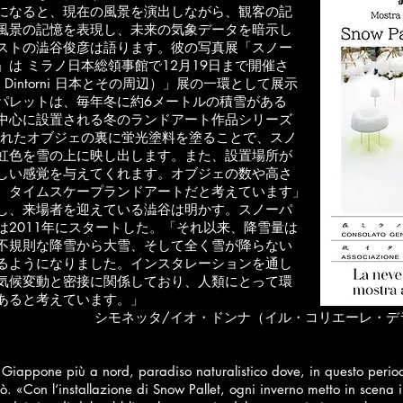
になると、
現在の風景を演出
しながら、観客の記
風景
の記憶を表現し、
未来の気象データを暗示し
ストの澁谷俊彦
は
語ります。彼の写真展「スノー
」は
ミラノ
日本総領事館で12月19日まで開催さ
e
Dintorni 日本とその周辺）」展の一環として展示
パレットは、毎年冬に約6メートルの積雪が
ある
中心に設置される冬のランドアート作品
シリ
ーズ
れたオブジェの裏に蛍光塗料を塗る
ことで、
スノ
虹色を雪の上に映し出します。
また、設置
場所が
しい感覚を与えてくれます。
オブジェの
数や
高さ
。タイムスケープランド
アートだと
考えて
います」
し、来場者を迎えて
いる澁谷は
明かす。
スノーパ
2011年にスタ
ートした。
「それ以来、
降雪量は
不規則な降雪
から大雪、
そして全く雪が
降らない
るようにな
りました。インスタレーションを通し
気候変動
と密接に関係しており、人類にとって
環
あると
考えています。」
イオ・ドンナ（イル・コリエーレ・デラ・セ
l Giappone più a nord, paradiso naturalistico dove, in questo perio
ò. «Con l‘installazione di Snow Pallet, ogni inverno metto in scena 