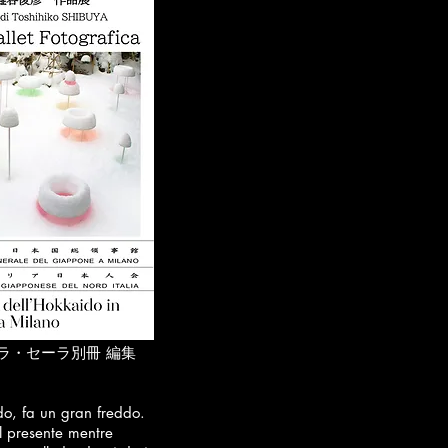
ーラ別冊 編集
do, fa un gran freddo.
il presente mentre