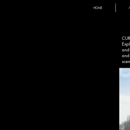
HOME
CUR
Expl
and 
and 
scen