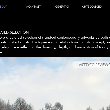
ABOUT
SNOW PALLET
GENERATION
WHITE COLLECTION
ATED SELECTION
ore a curated selection of standout contemporary artworks by both
established artists. Each piece is carefully chosen for its concept, e
relevance—reflecting the diversity, depth, and innovation of today’s
e.