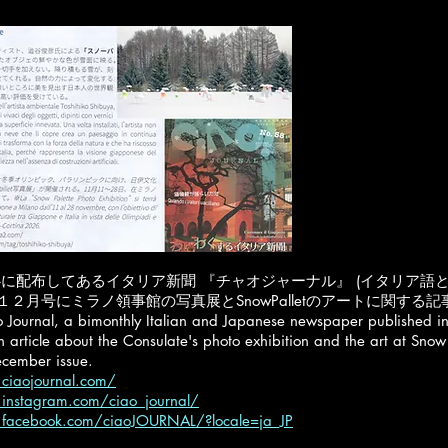
に配布してあるイタリア新聞 『チャオジャーナル』 (イタリア語
-１２月号にミラノ領事館の写真展とSnowPalletのアートに関する
 Journal, a bimonthly Italian and Japanese newspaper published in 
an article about the Consulate's photo exhibition and the art at Snow P
cember issue.
ciaojournal.com/
instagram.com/ciao_journal/
.facebook.com/ciaoJOURNAL/?locale=ja_JP