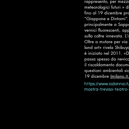
rappresento, per mezzo
meteorologici futuri » d
fino al 19 dicembre pr
“Giappone e Dintorni”. 
principalmente a Sappo
vernici fluorescenti, app
sulla coltre innevata. 
Oltre a mutare per via 
land art» rivela Shibuya
è iniziato nel 2011. «D
passa spesso da nevica
il riscaldamento docume
questioni ambientali s
19 dicembre (
milano.i
https://www.iodonna.i
mostra-treviso-teatro