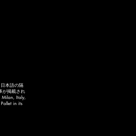
と日本語の隔
記事が掲載され
Milan, Italy,
allet in its