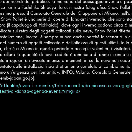
 dei ricordi del pubblico, la memoria del paesaggio invernale pass
ice l’artista Toshihiko Shibuya, la cui mostra fotografica Snow Pallet 
ossimo presso il Consolato Generale del Giappone di Milano, nell’a
Snow Pallet è una serie di opere di land-art invernale, che sono stat
ro (il capoluogo di Hokkaido), dove ogni inverno cadono circa 6 m
licate sul retro degli oggetti collocati sulla neve, Snow Pallet riflette
L’installazione, inoltre, è sempre nuova anche perché lo scenario in
del numero di oggetti collocato e dell’altezza di questi ultimi. Io l
, che è a Milano in questo periodo e accoglie volentieri i visitatori.
a allora la quantità di neve caduta è diminuita di anno in anno e ne
te irregolari a nevicate intense a momenti in cui la neve non cade
ntato dalle installazioni sia strettamente correlato al cambiamento 
iano un’urgenza per l’umanità». INFO: Milano, Consolato Generale 
t.emb-japan.go.jp
).
t/attualita/eventi-e-mostre/foto-racconto/da-picasso-a-van-gogh
-festival-danza-agenda-eventi/?img=27