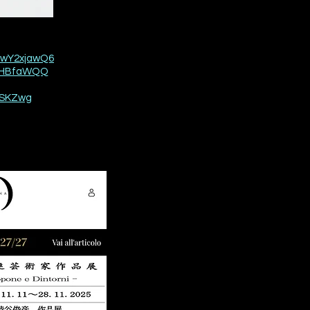
=IwY2xjawQ6
hcHBfaWQQ
FSKZwg