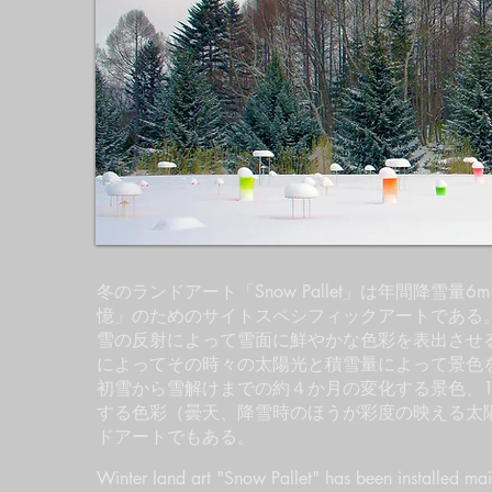
use it cleverly.
冬のランドアート「Snow Pallet」は年間降
憶」のためのサイトスペシフィックアートである
雪の反射によって雪面に鮮やかな色彩を表出させ
によってその時々の太陽光と積雪量によって景色
初雪から雪解けまでの約４か月の変化する景色、
する色彩（曇天、降雪時のほうが彩度の映える太
ドアートでもある。
Winter land art "Snow Pallet" has been installed mai