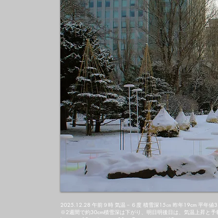
2025.12.28 午前９時 気温－６度 積雪深15㎝ 昨年19cm 平年値
※2週間で約30cm積雪深は下がり、明日明後日は、気温上昇と予報が出て