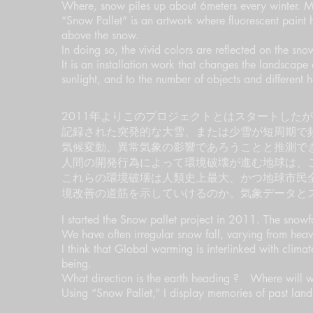
Where, snow piles up about 6meters every winter. My a
“Snow Pallet” is an artwork where fluorescent paint 
above the snow.
In doing so, the vivid colors are reflected on the snow
It is an installation work that changes the landscap
sunlight, and to the number of objects and different he
2011年よりこのプロジェクトとはスタートした
記録された突発的な大雪、または少雪が短周期で
気候変動、異常気象の影響であろうことと推測で
人間の開発行為によって環境破壊が進む地球は、
これらの環境破壊は人類史上最大、かつ地球市民
境改善の道筋を示していけるのか。気象データと
I started the Snow pallet project in 2011. The snowf
We have often irregular snow fall, varying from heav
I think that Global warming is interlinked with clima
being.
What direction is the earth heading ? Where will we
Using “Snow Pallet,” I display memories of past lan