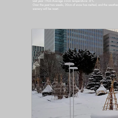
Last year 19cm Average 33cm Temperature: -6°C
Over the past two weeks, 30cm of snow has melted, and the weather f
scenery will be reset.