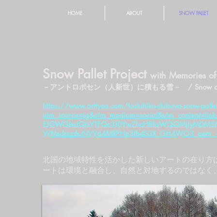
HOME
ABOUT
SNOW PALLET
Snow Pallet Project
with Memories of
－アントロポセン（人新世）に積もる雪－ / Snow on Ant
https://www.arttyco.com/toshihiko-shibuya-snow-palle
utm_source=ig&utm_medium=social&utm_content=lin
EJGWGJxdGJsYTFQc3J0YwZhcHBfaWQQMjIyMDM5MT
WMsdmz6uNVVd4MRPHp3Ih4S3X_GH4WO3_aem_-_
北国の地域特性を活かした新しいアートの在り方
ートは環境と融合し、自然と対地するのではなく
I strive to create artworks that resonate with natur
Northern climate, with its heavy snowfalls. Art in nat
should be. There’s nothing we can do to tame Mother N