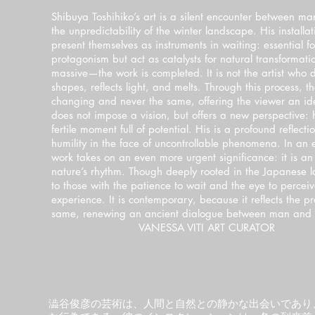
Shibuya Toshihiko’s art is a silent encounter between ma
the unpredictability of the winter landscape. His install
present themselves as instruments in waiting: essential f
protagonism but act as catalysts for natural transform
massive—the work is completed. It is not the artist who de
shapes, reflects light, and melts. Through this process,
changing and never the same, offering the viewer an id
does not impose a vision, but offers a new perspective: h
fertile moment full of potential. His is a profound reflec
humility in the face of uncontrollable phenomena. In an
work takes on an even more urgent significance: it is an a
nature’s rhythm. Though deeply rooted in the Japanese l
to those with the patience to wait and the eye to percei
experience. It is contemporary, because it reflects the pr
same, renewing an ancient d
VANESSA VITI ART CURATOR
澁谷俊彦の芸術は、⼈間と⾃然との静かな出会いであり