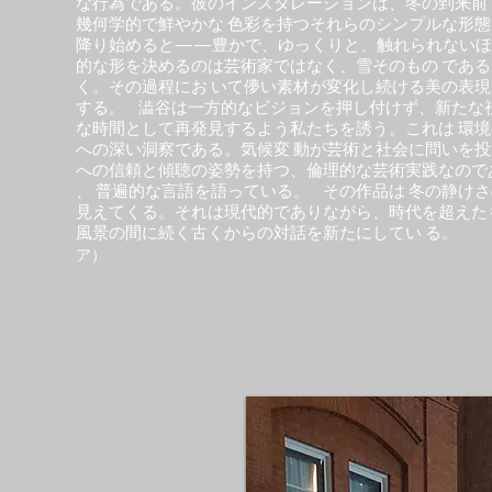
な⾏為である。彼のインスタレーションは、冬の到来前
幾何学的で鮮やかな ⾊彩を持つそれらのシンプルな形態
降り始めると——豊かで、ゆっくりと、触れられないほ
的な形を決めるのは芸術家ではなく、雪そのもの であ
く。その過程にお いて儚い素材が変化し続ける美の表現
する。 澁谷は⼀⽅的なビジョンを押し付けず、新たな
な時間として再発⾒するよう私たちを誘う。これは 環境
への深い洞察である。気候変 動が芸術と社会に問いを投
への信頼と傾聴の姿勢を持つ、倫理的な芸術実践なので
、 普遍的な⾔語を語っている。 その作品は 冬の静け
⾒えてくる。それは現代的でありながら、時代を超えた
⾵景の間に続く古くからの対話を新たにし
ア）