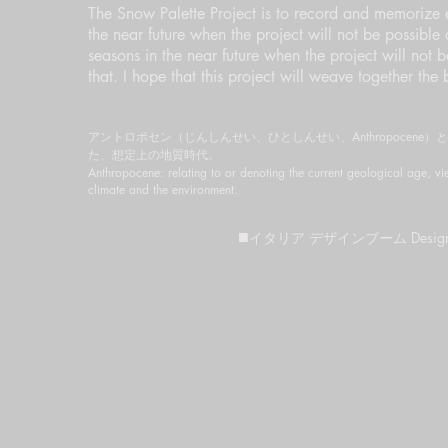
The Snow Palette Project is to record and memorize e
the near future when the project will not be possible
seasons in the near future when the project will not 
that. I hope that this project will weave together the
アントロポセン（じんしんせい、ひとしんせい、Anthropoce
た、想定上の地質時代。
Anthropocene: relating to or denoting the current geological age, v
climate and the environment.
■
イタリア デザインブーム
Desig