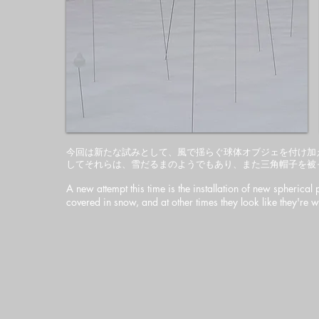
今回は新たな試みとして、風で揺らぐ球体オブジェを付け加
してそれらは、雪だるまのようでもあり、また三角帽子を被
A new attempt this time is the installation of new spherica
covered in snow, and at other times they look like they're w